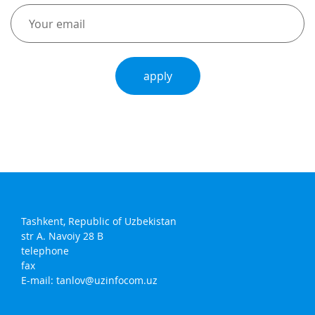
apply
Tashkent, Republic of Uzbekistan
str A. Navoiy 28 B
telephone
fax
E-mail:
tanlov@uzinfocom.uz