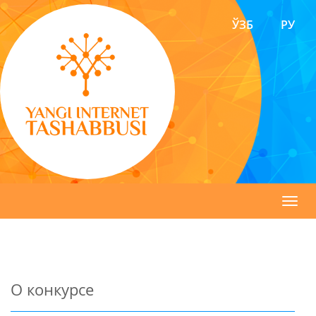
ЎЗБ
РУ
Toggl
navig
О конкурсе