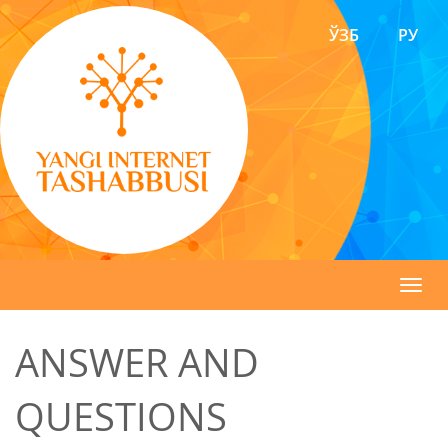
ЎЗБ
РУ
Toggl
navig
ANSWER AND
QUESTIONS