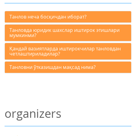
Танлов неча босқичдан иборат?
Танловда юридик шахслар иштирок этишлари
мумкинми?
Қандай вазиятларда иштирокчилар танловдан
четлаштириладилар?
Танловни ўтказишдан мақсад нима?
organizers