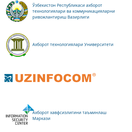
Ўзбекистон Республикаси ахборот
технологиялари ва коммуникацияларни
ривожлантириш Вазирлиги
Ахборот технологиялари Университети
Ахборот хавфсизлигини таъминлаш
Маркази