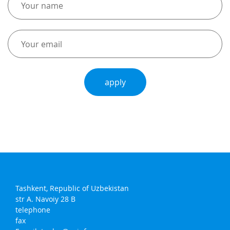
apply
Tashkent, Republic of Uzbekistan
str A. Navoiy 28 B
telephone
fax