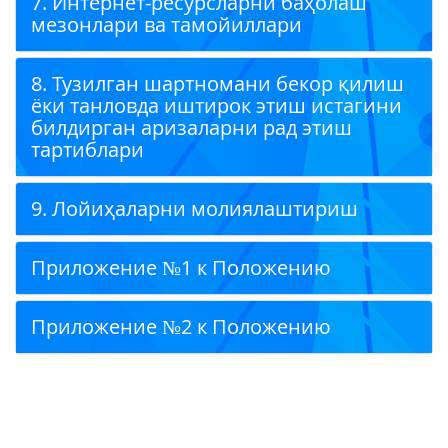
7. Интернет-ресурсларни баҳолаш
мезонлари ва тамойиллари
8. Тузилган шартномани бекор қилиш
ёки танловда иштирок этиш истагини
билдирган аризаларни рад этиш
тартиблари
9. Лойиҳаларни молиялаштириш
Приложение №1 к Положению
Приложение №2 к Положению