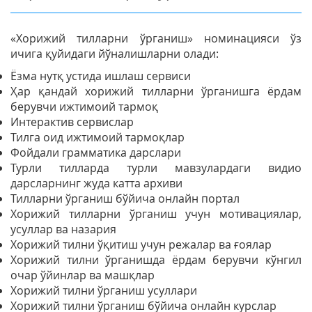
«Хорижий тилларни ўрганиш» номинацияси ўз
ичига қуйидаги йўналишларни олади:
Ёзма нутқ устида ишлаш сервиси
Ҳар қандай хорижий тилларни ўрганишга ёрдам
берувчи ижтимоий тармоқ
Интерактив сервислар
Тилга оид ижтимоий тармоқлар
Фойдали грамматика дарслари
Турли тилларда турли мавзулардаги видио
дарсларнинг жуда катта архиви
Тилларни ўрганиш бўйича онлайн портал
Хорижий тилларни ўрганиш учун мотивациялар,
усуллар ва назария
Хорижий тилни ўқитиш учун режалар ва ғоялар
Хорижий тилни ўрганишда ёрдам берувчи кўнгил
очар ўйинлар ва машқлар
Хорижий тилни ўрганиш усуллари
Хорижий тилни ўрганиш бўйича онлайн курслар