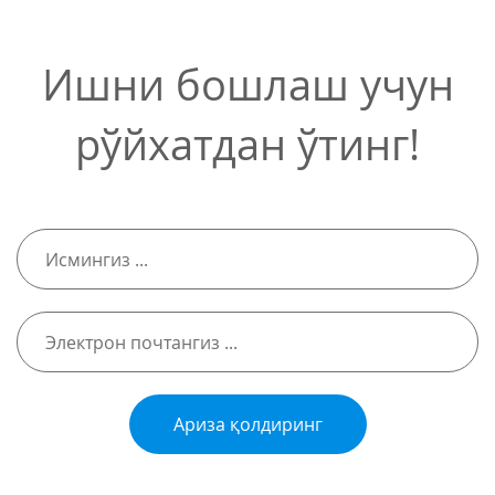
Ишни бошлаш учун
рўйхатдан ўтинг!
Ариза қолдиринг