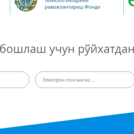
технологияларини
ривожлантириш Фонди
бошлаш учун рўйхатдан 