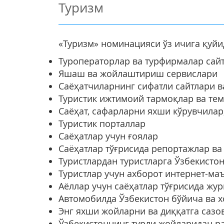
Туризм
«Туризм» номинацияси ўз ичига қуй
Туроператорлар ва турфирмалар сай
Яшаш ва жойлаштириш сервислари
Саёҳатчиларнинг сифатли сайтлари в
Туристик ижтимоий тармоқлар ва те
Саёҳат, сафарларни яхши кўрувчилар
Туристик порталлар
Саёҳатлар учун ғоялар
Саёҳатлар тўғрисида репортажлар ва
Туристлардан туристларга Ўзбекист
Туристлар учун ахборот интернет-ма
Аёллар учун саёҳатлар тўғрисида жу
Автомобилда Ўзбекистон бўйича ва 
Энг яхши жойларни ва диққатга саз
Ўзбекистоннинг турли жойларидан р