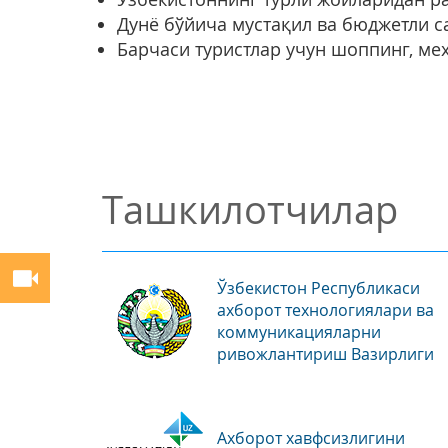
Дунё бўйича мустақил ва бюджетли с
Барчаси туристлар учун шоппинг, ме
Ташкилотчилар
Ўзбекистон Республикаси
ахборот технологиялари ва
коммуникацияларни
ривожлантириш Вазирлиги
Ахборот хавфсизлигини