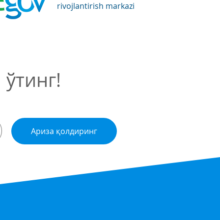
rivojlantirish markazi
ўтинг!
Ариза қолдиринг