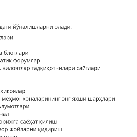
идаги йўналишларни олади:
тлари
а блоглари
матик форумлар
, вилоятлар тадқиқотчилари сайтлари
 ҳикоялар
он меҳмонхоналарининг энг яхши шарҳлари
ълумотлари
рнал
хорижга саёҳат қилиш
овор жойларни қидириш
асмлар