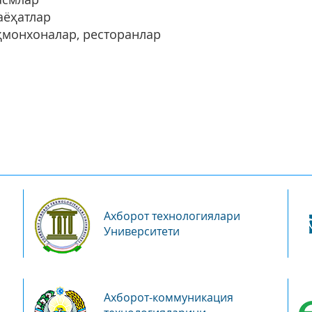
аёҳатлар
ҳмонхоналар, ресторанлар
Ахборот технологиялари
Университети
Ахборот-коммуникация