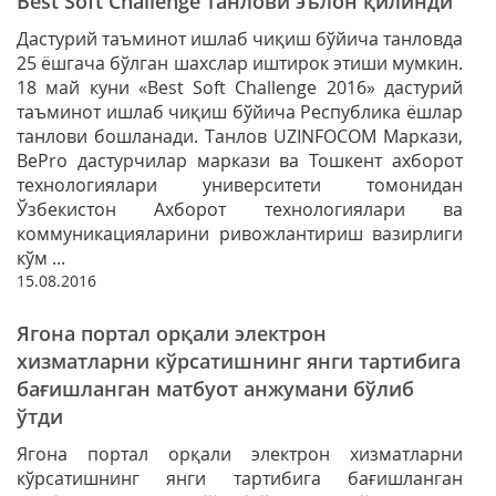
Best Soft Challenge танлови эълон қилинди
Дастурий таъминот ишлаб чиқиш бўйича танловда
25 ёшгача бўлган шахслар иштирок этиши мумкин.
18 май куни «Best Soft Challenge 2016» дастурий
таъминот ишлаб чиқиш бўйича Республика ёшлар
танлови бошланади. Танлов UZINFOCOM Маркази,
ВеРrо дастурчилар маркази ва Тошкент ахборот
технологиялари университети томонидан
Ўзбекистон Ахборот технологиялари ва
коммуникацияларини ривожлантириш вазирлиги
кўм ...
15.08.2016
Ягона портал орқали электрон
хизматларни кўрсатишнинг янги тартибига
бағишланган матбуот анжумани бўлиб
ўтди
Ягона портал орқали электрон хизматларни
кўрсатишнинг янги тартибига бағишланган