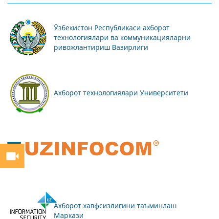
Ўзбекистон Республикаси ахборот
технологиялари ва коммуникацияларни
ривожлантириш Вазирлиги
Ахборот технологиялари Университети
Ахборот хавфсизлигини таъминлаш
Маркази