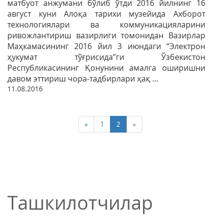
матбуот анжумани бўлиб ўтди 2016 йилнинг 16
август куни Алоқа тарихи музейида Ахборот
технологиялари ва коммуникацияларини
ривожлантириш вазирлиги томонидан Вазирлар
Маҳкамасининг 2016 йил 3 июндаги “Электрон
ҳукумат тўғрисида”ги Ўзбекистон
Республикасининг Қонунини амалга оширишни
давом эттириш чора-тадбирлари ҳақ ...
11.08.2016
«
1
2
»
Ташкилотчилар