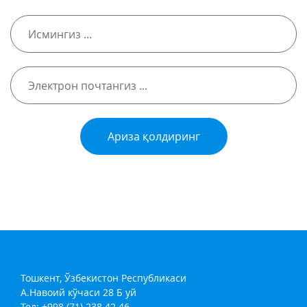
Ариза қолдиринг
Тошкент, Ўзбекистон Республикаси
А.Навоий кўчаси 28 Б уй
Тел: +998 (71) 238 42 46